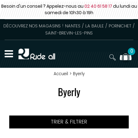
Besoin d'un conseil ? Appelez-nous au
02 40 61 58 17
du lundi au
samedi
de 10h30 à 19h
DÉCOUVREZ NOS MAGASINS ! NANTES / LA BAULE / PORNICHET /
SAINT-BREVIN-LES-PINS
0
Accueil
>
Byerly
Byerly
TRIER & FILTRER