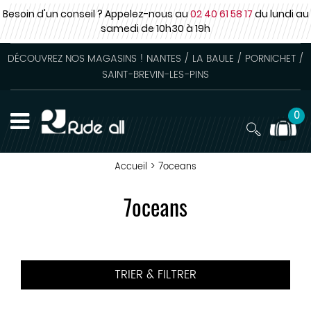
Besoin d'un conseil ? Appelez-nous au
02 40 61 58 17
du lundi au
samedi
de 10h30 à 19h
DÉCOUVREZ NOS MAGASINS ! NANTES / LA BAULE / PORNICHET /
SAINT-BREVIN-LES-PINS
0
Accueil
>
7oceans
7oceans
TRIER & FILTRER