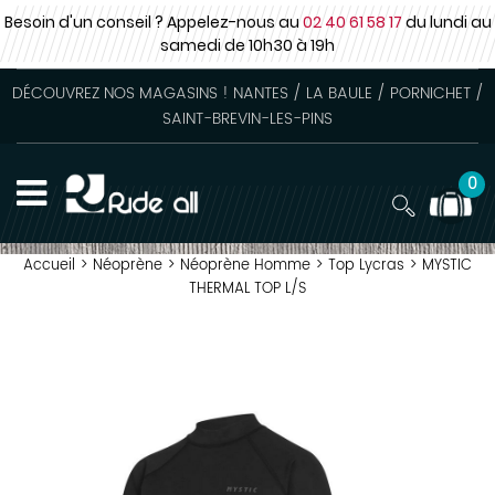
Besoin d'un conseil ? Appelez-nous au
02 40 61 58 17
du lundi au
samedi
de 10h30 à 19h
DÉCOUVREZ NOS MAGASINS ! NANTES / LA BAULE / PORNICHET /
SAINT-BREVIN-LES-PINS
0
Accueil
>
Néoprène
>
Néoprène Homme
>
Top Lycras
>
MYSTIC
THERMAL TOP L/S