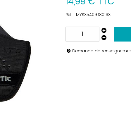
14
,
99
€
TTC
Réf. :
MYS35409.180163
Demande de renseigneme