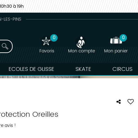
10h30 à 19h
N-LES-PINS
0
0
Favoris
Mon compte
Mon panier
ECOLES DE GLISSE
SKATE
CIRCUS
otection Oreilles
e avis !