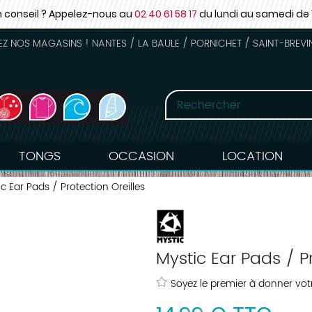
n conseil ? Appelez-nous au
02 40 61 58 17
du lundi au samedi
de 
 NOS MAGASINS ! NANTES / LA BAULE / PORNICHET / SAINT-BREVI
TONGS
OCCASION
LOCATION
c Ear Pads / Protection Oreilles
Mystic Ear Pads / Pr
Soyez le premier à donner votr