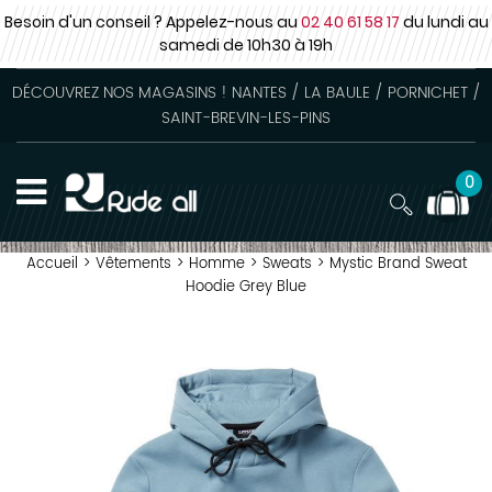
Besoin d'un conseil ? Appelez-nous au
02 40 61 58 17
du lundi au
samedi
de 10h30 à 19h
DÉCOUVREZ NOS MAGASINS ! NANTES / LA BAULE / PORNICHET /
SAINT-BREVIN-LES-PINS
0
Accueil
>
Vêtements
>
Homme
>
Sweats
>
Mystic Brand Sweat
Hoodie Grey Blue