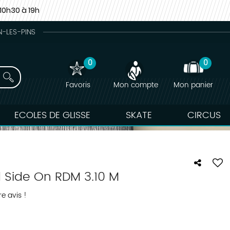
10h30 à 19h
N-LES-PINS
0
0
Favoris
Mon compte
Mon panier
ECOLES DE GLISSE
SKATE
CIRCUS
d Side On RDM 3.10 M
e avis !