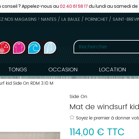
n conseil ? Appelez-nous au
02 40 61 58 17
du lundi au samedi
de 
 NOS MAGASINS ! NANTES / LA BAULE / PORNICHET / SAINT-BREVI
TONGS
OCCASION
LOCATION
rf kid Side On RDM 3.10 M
Side On
Mat de windsurf ki
Soyez le premier à donner votr
114
,
00
€
TTC