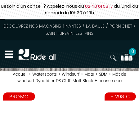
Besoin d'un conseil ? Appelez-nous au
02 40 61 58 17
du lundi au
samedi
de 10h30 à 19h
DÉCOUVREZ NOS MAGASINS ! NANTES / LA BAULE / PORNICHET /
SAINT-BREVIN-LES-PINS
0
Accueil
>
Watersports
>
Windsurf
>
Mats
>
SDM
>
Mât de
windsurf Dynafiber DS C100 Matt Black + housse eco
PROMO
-
298
€