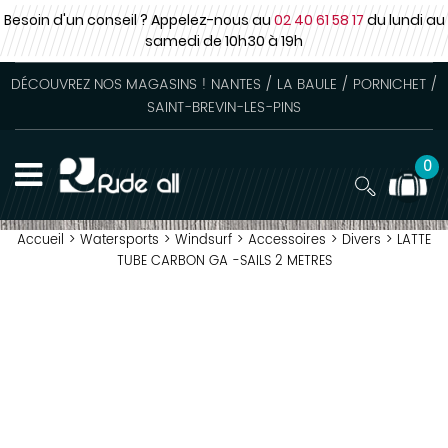
Besoin d'un conseil ? Appelez-nous au
02 40 61 58 17
du lundi au
samedi
de 10h30 à 19h
DÉCOUVREZ NOS MAGASINS ! NANTES / LA BAULE / PORNICHET /
SAINT-BREVIN-LES-PINS
0
Accueil
>
Watersports
>
Windsurf
>
Accessoires
>
Divers
>
LATTE
TUBE CARBON GA -SAILS 2 METRES