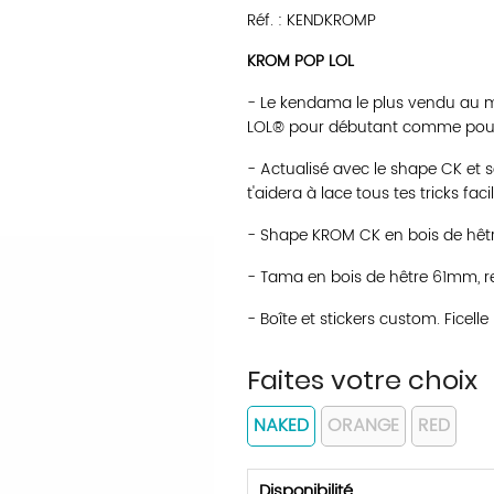
Réf. :
KENDKROMP
KROM POP LOL
- Le kendama le plus vendu au m
LOL® pour débutant comme pou
- Actualisé avec le shape CK et s
t'aidera à lace tous tes tricks fac
- Shape KROM CK en bois de hêtre
- Tama en bois de hêtre 61mm, r
- Boîte et stickers custom. Ficelle
Faites votre choix
NAKED
ORANGE
RED
Disponibilité