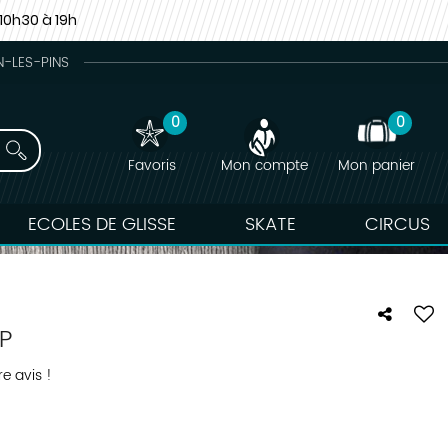
10h30 à 19h
N-LES-PINS
0
0
Favoris
Mon compte
Mon panier
ECOLES DE GLISSE
SKATE
CIRCUS
P
e avis !