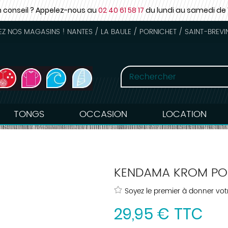
n conseil ? Appelez-nous au
02 40 61 58 17
du lundi au samedi
de 
 NOS MAGASINS ! NANTES / LA BAULE / PORNICHET / SAINT-BREVI
TONGS
OCCASION
LOCATION
KENDAMA KROM PO
Soyez le premier à donner votr
29
,
95
€
TTC