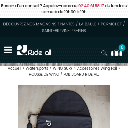
Besoin d'un conseil ? Appelez-nous au
02 40 61 58 17
du lundi au
samedi
de 10h30 à 19h
DÉCOUVREZ NOS MAGASINS ! NANTES / LA BAULE / PORNICHET /
SAINT-BREVIN-LES-PINS
0
Accueil
>
Watersports
>
WING SURF
>
Accessoires Wing Foil
>
HOUSSE DE WING / FOIL BOARD RIDE ALL