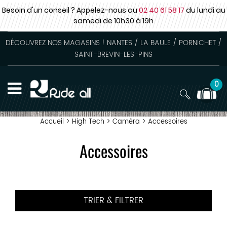
Besoin d'un conseil ? Appelez-nous au
02 40 61 58 17
du lundi au
samedi
de 10h30 à 19h
DÉCOUVREZ NOS MAGASINS ! NANTES / LA BAULE / PORNICHET /
SAINT-BREVIN-LES-PINS
0
Accueil
>
High Tech
>
Caméra
>
Accessoires
Accessoires
TRIER & FILTRER