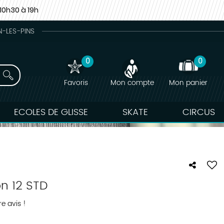
10h30 à 19h
N-LES-PINS
0
0
Favoris
Mon compte
Mon panier
ECOLES DE GLISSE
SKATE
CIRCUS
on 12 STD
e avis !