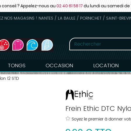
n conseil ? Appelez-nous au
02 40 61 58 17
du lundi au samedi
de 
 NOS MAGASINS ! NANTES / LA BAULE / PORNICHET / SAINT-BREVI
TONGS
OCCASION
LOCATION
lon 12 STD
Frein Ethic DTC Nyl
Soyez le premier à donner votr