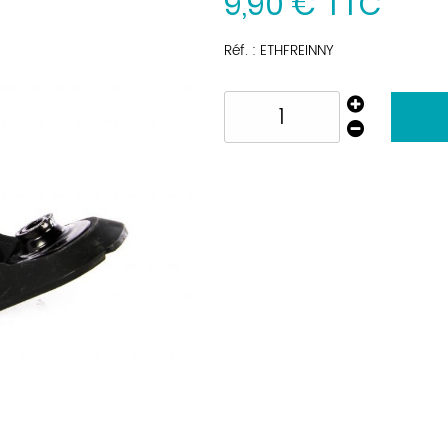
9
,
90
€
TTC
Réf. :
ETHFREINNY