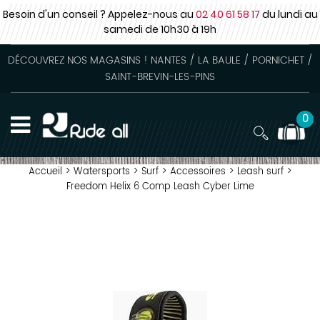
Besoin d'un conseil ? Appelez-nous au
02 40 61 58 17
du lundi au
samedi
de 10h30 à 19h
DÉCOUVREZ NOS MAGASINS ! NANTES / LA BAULE / PORNICHET /
SAINT-BREVIN-LES-PINS
0
Accueil
>
Watersports
>
Surf
>
Accessoires
>
Leash surf
>
Freedom Helix 6 Comp Leash Cyber Lime