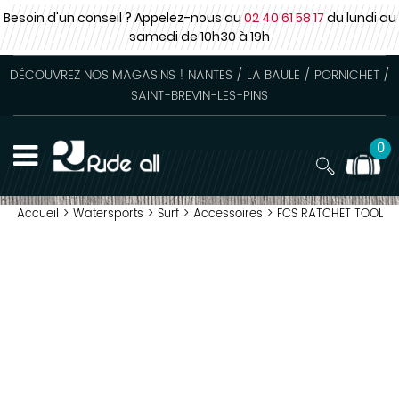
Besoin d'un conseil ? Appelez-nous au
02 40 61 58 17
du lundi au
samedi
de 10h30 à 19h
DÉCOUVREZ NOS MAGASINS ! NANTES / LA BAULE / PORNICHET /
SAINT-BREVIN-LES-PINS
0
Accueil
>
Watersports
>
Surf
>
Accessoires
>
FCS RATCHET TOOL