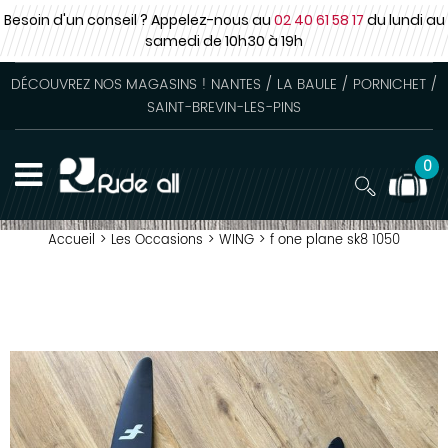
Besoin d'un conseil ? Appelez-nous au
02 40 61 58 17
du lundi au
samedi
de 10h30 à 19h
DÉCOUVREZ NOS MAGASINS ! NANTES / LA BAULE / PORNICHET /
SAINT-BREVIN-LES-PINS
0
Accueil
>
Les Occasions
>
WING
>
f one plane sk8 1050