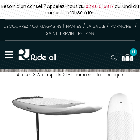
Besoin d'un conseil ? Appelez-nous au
02 40 61 58 17
du lundi au
samedi
de 10h30 à 19h
DÉCOUVREZ NOS MAGASINS ! NANTES / LA BAULE / PORNICHET /
SAINT-BREVIN-LES-PINS
0
Accueil
>
Watersports
>
E-Takuma surf foil Electrique