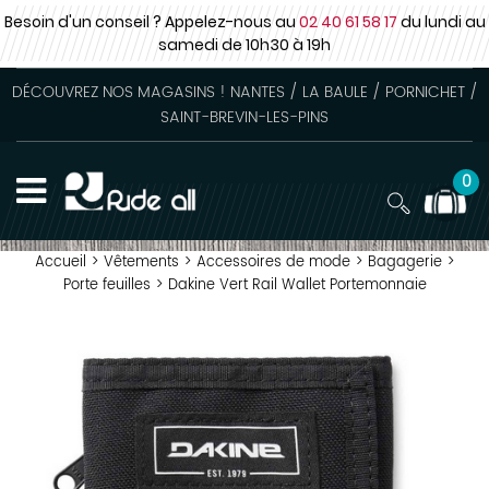
Besoin d'un conseil ? Appelez-nous au
02 40 61 58 17
du lundi au
samedi
de 10h30 à 19h
DÉCOUVREZ NOS MAGASINS ! NANTES / LA BAULE / PORNICHET /
SAINT-BREVIN-LES-PINS
0
Accueil
>
Vêtements
>
Accessoires de mode
>
Bagagerie
>
Porte feuilles
>
Dakine Vert Rail Wallet Portemonnaie