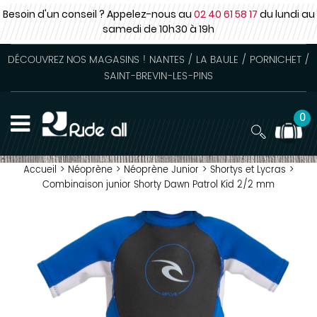
Besoin d'un conseil ? Appelez-nous au
02 40 61 58 17
du lundi au
samedi
de 10h30 à 19h
DÉCOUVREZ NOS MAGASINS ! NANTES / LA BAULE / PORNICHET /
SAINT-BREVIN-LES-PINS
0
Accueil
>
Néoprène
>
Néoprène Junior
>
Shortys et Lycras
>
Combinaison junior Shorty Dawn Patrol Kid 2/2 mm