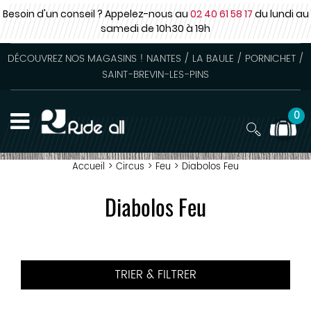
Besoin d'un conseil ? Appelez-nous au
02 40 61 58 17
du lundi au
samedi
de 10h30 à 19h
DÉCOUVREZ NOS MAGASINS ! NANTES / LA BAULE / PORNICHET /
SAINT-BREVIN-LES-PINS
0
Accueil
>
Circus
>
Feu
>
Diabolos Feu
Diabolos Feu
TRIER & FILTRER