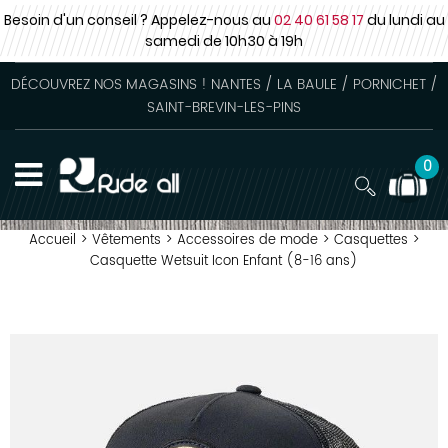
Besoin d'un conseil ? Appelez-nous au
02 40 61 58 17
du lundi au
samedi
de 10h30 à 19h
DÉCOUVREZ NOS MAGASINS ! NANTES / LA BAULE / PORNICHET /
SAINT-BREVIN-LES-PINS
0
Accueil
>
Vêtements
>
Accessoires de mode
>
Casquettes
>
Casquette Wetsuit Icon Enfant (8-16 ans)