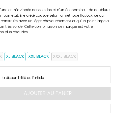
'une entrée zippée dans le dos et d'un économiseur de doublure
bon état. Elle a été cousue selon la méthode flatlock, ce qui
é construits avec un léger chevauchement et qu'un point large a
xion très solide. Cette combinaison de marque est votre
ons plus chaudes.
K
XL BLACK
XXL BLACK
XXXL BLACK
la disponibilité de l’article
AJOUTER AU PANIER
S