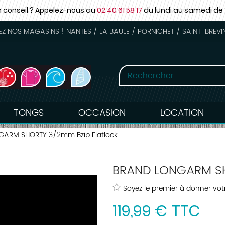
n conseil ? Appelez-nous au
02 40 61 58 17
du lundi au samedi
de 
 NOS MAGASINS ! NANTES / LA BAULE / PORNICHET / SAINT-BREVI
TONGS
OCCASION
LOCATION
ARM SHORTY 3/2mm Bzip Flatlock
BRAND LONGARM SH
Soyez le premier à donner votr
119
,
99
€
TTC