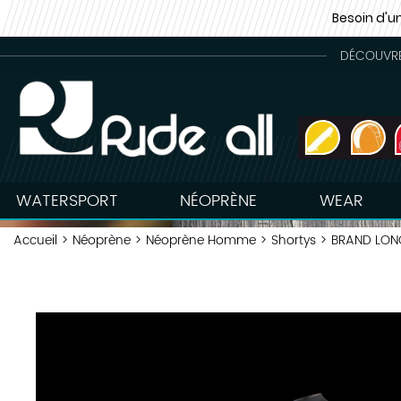
Besoin d'u
DÉCOUVREZ
WATERSPORT
NÉOPRÈNE
WEAR
Accueil
>
Néoprène
>
Néoprène Homme
>
Shortys
>
BRAND LONG