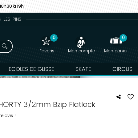
10h30 à 19h
N-LES-PINS
0
0
Favoris
Mon compte
Mon panier
ECOLES DE GLISSE
SKATE
CIRCUS
ORTY 3/2mm Bzip Flatlock
e avis !