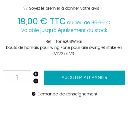
Soyez le premier à donner votre avis !
19
,
00
€
TTC
au lieu de
35,00
€
Valable jusqu'à épuisement du stock
Réf. :
fone20SWhar
bouts de harnais pour wing Fone pour aile swing et strike en
V1,V2 et V3
AJOUTER AU PANIER
Demande de renseignement