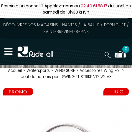
Besoin d'un conseil ? Appelez-nous au
02 40 61 58 17
du lundi au
samedi
de 10h30 à 19h
DÉCOUVREZ NOS MAGASINS ! NANTES / LA BAULE / PORNICHET /
SAINT-BREVIN-LES-PINS
0
Accueil
>
Watersports
>
WING SURF
>
Accessoires Wing Foil
>
bout de harnais pour SWING ET STRIKE V1? V2 V3
PROMO
-
16
€