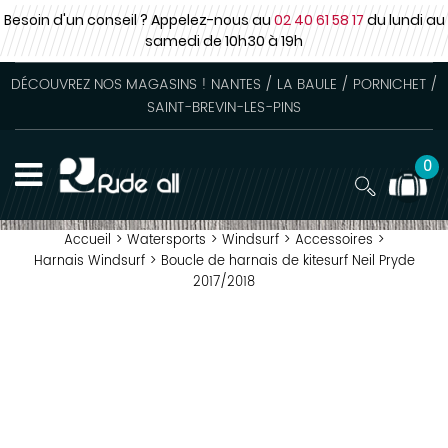
Besoin d'un conseil ? Appelez-nous au
02 40 61 58 17
du lundi au
samedi
de 10h30 à 19h
DÉCOUVREZ NOS MAGASINS ! NANTES / LA BAULE / PORNICHET /
SAINT-BREVIN-LES-PINS
0
Accueil
>
Watersports
>
Windsurf
>
Accessoires
>
Harnais Windsurf
>
Boucle de harnais de kitesurf Neil Pryde
2017/2018