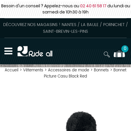
Besoin d'un conseil ? Appelez-nous au
02 40 61 58 17
du lundi au
samedi
de 10h30 à 19h
DÉCOUVREZ NOS MAGASINS ! NANTES / LA BAULE / PORNICHET /
SAINT-BREVIN-LES-PINS
0
Accueil
>
Vêtements
>
Accessoires de mode
>
Bonnets
>
Bonnet
Picture Casu Black Red