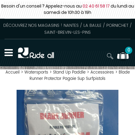
Besoin d'un conseil ? Appelez-nous au
02 40 61 58 17
du lundi au
samedi
de 10h30 à 19h
DÉCOUVREZ NOS MAGASINS ! NANTES / LA BAULE / PORNICHET /
SAINT-BREVIN-LES-PINS
0
Accueil
>
Watersports
>
Stand Up Paddle
>
Accessoires
>
Blade
Runner Protector Pagaie Sup Surfpistols