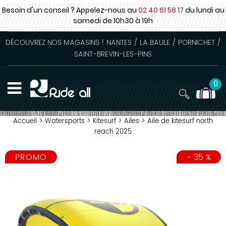
Besoin d'un conseil ? Appelez-nous au
02 40 61 58 17
du lundi au
samedi
de 10h30 à 19h
DÉCOUVREZ NOS MAGASINS ! NANTES / LA BAULE / PORNICHET /
SAINT-BREVIN-LES-PINS
0
Accueil
>
Watersports
>
Kitesurf
>
Ailes
>
Aile de kitesurf north
reach 2025
PROMO
-
35
%