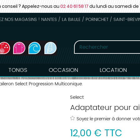
n conseil ? Appelez-nous au
02 40 61 58 17
du lundi au samedi
de 
 NOS MAGASINS ! NANTES / LA BAULE / PORNICHET / SAINT-BREVI
TONGS
OCCASION
LOCATION
ileron Select Progression Multiconique.
Select
Adaptateur pour ail
Soyez le premier à donner votr
12
,
00
€
TTC