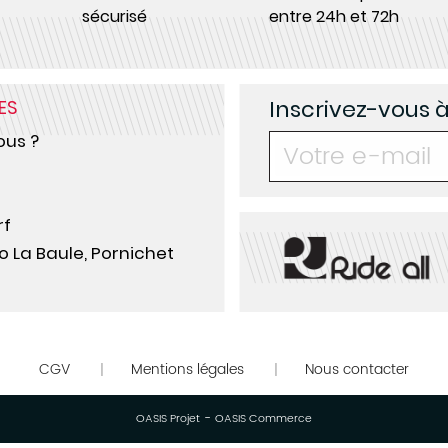
sécurisé
entre 24h et 72h
Inscrivez-vous 
ES
us ?
rf
o La Baule, Pornichet
CGV
Mentions légales
Nous contacter
|
|
-
OASIS Projet
OASIS Commerce