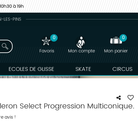
10h30 à 19h
N-LES-PINS
0
0
Favoris
Mon compte
Mon panier
ECOLES DE GLISSE
SKATE
CIRCUS
eron Select Progression Multiconique.
e avis !