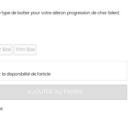
 type de boitier pour votre aileron progression de chez Select.
r Box
Trim Box
la disponibilité de l’article
AJOUTER AU PANIER
nt