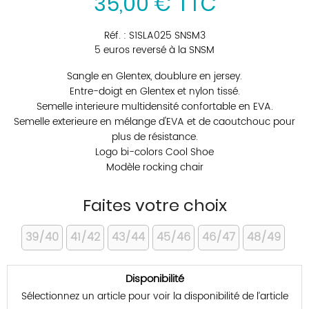
35
,
00
€
TTC
Réf. :
S1SLA025 SNSM3
5 euros reversé à la SNSM
Sangle en Glentex, doublure en jersey.
Entre-doigt en Glentex et nylon tissé.
Semelle interieure multidensité confortable en EVA.
Semelle exterieure en mélange d'EVA et de caoutchouc pour
plus de résistance.
Logo bi-colors Cool Shoe
Modèle rocking chair
Faites votre choix
39/40
41/42
43/44
45/46
46/47
48/49
Disponibilité
Sélectionnez un article pour voir la disponibilité de l’article