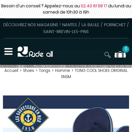
Besoin d'un conseil ? Appelez-nous au
02 40 61 58 17
du lundi au
samedi
de 10h30 à 19h
DÉCOUVREZ NOS MAGASINS ! NANTES / LA BAULE / PORNICHET /
SAINT-BREVIN-LES-PINS
0
Accueil
>
Shoes
>
Tongs
>
Homme
>
TONG COOL SHOES ORIGINAL
SNSM